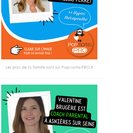
Les pros de la famille sont sur PopMoms-PRO.fr