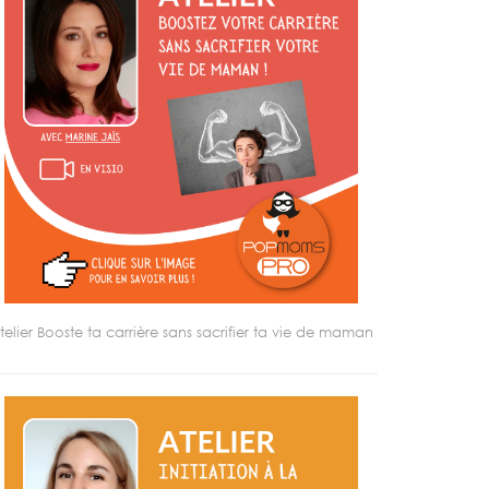
telier Booste ta carrière sans sacrifier ta vie de maman