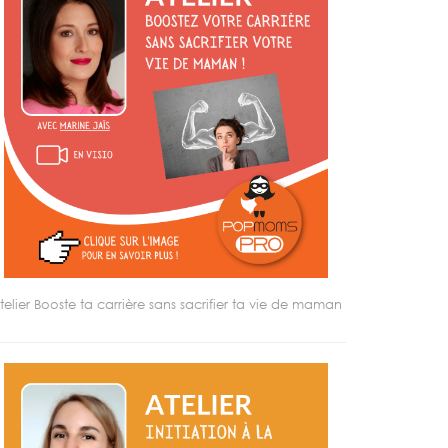
telier Booste ta carrière sans sacrifier ta vie de maman