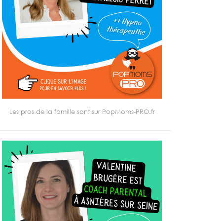
Les pros de la famille sont sur PopMoms-PRO.fr